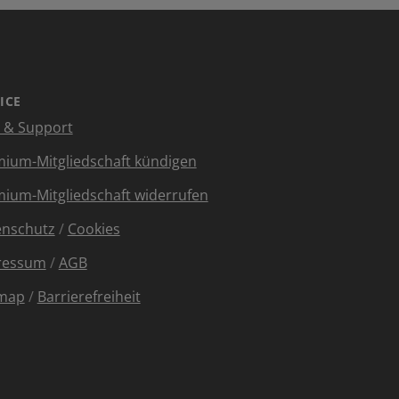
ICE
e & Support
ium-Mitgliedschaft kündigen
ium-Mitgliedschaft widerrufen
enschutz
/
Cookies
ressum
/
AGB
emap
/
Barrierefreiheit